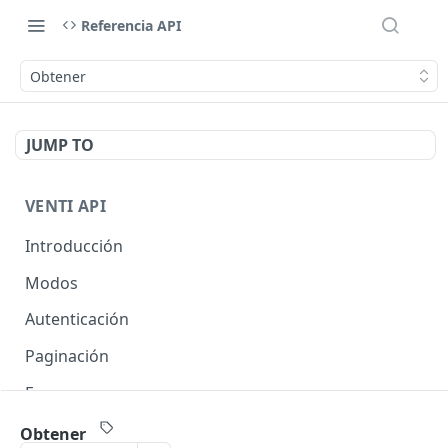
Referencia API
Obtener
JUMP TO
VENTI API
Introducción
Modos
Autenticación
Paginación
Errores
Expansión de objetos
Obtener