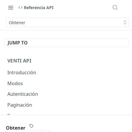
Referencia API
Obtener
JUMP TO
VENTI API
Introducción
Modos
Autenticación
Paginación
Errores
Expansión de objetos
Obtener